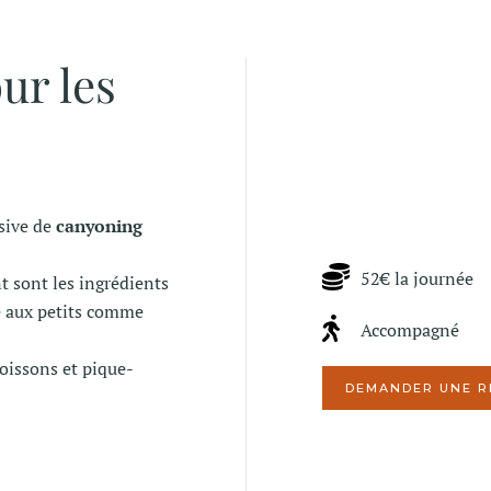
ur les
sive de
canyoning
52€ la journée
t sont les ingrédients
le aux petits comme
Accompagné
oissons et pique-
DEMANDER UNE R