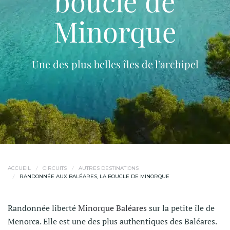
boucle de
Minorque
Une des plus belles îles de l’archipel
ACCUEIL
CIRCUITS
AUTRES DESTINATIONS
RANDONNÉE AUX BALÉARES, LA BOUCLE DE MINORQUE
Randonnée liberté
Minorque Baléares
sur la petite île de
Menorca. Elle est une des plus authentiques des Baléares.