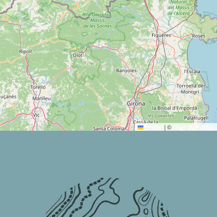
Leaflet
|
©
OpenStreetMap