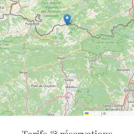
Leaflet
|
©
OpenStreetMap
Tarifs & réservations