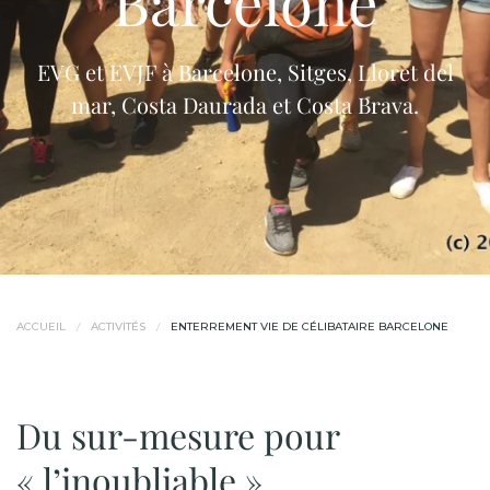
Barcelone
EVG et EVJF à Barcelone, Sitges, Lloret del
mar, Costa Daurada et Costa Brava.
ACCUEIL
ACTIVITÉS
ENTERREMENT VIE DE CÉLIBATAIRE BARCELONE
Du sur-mesure pour
« l’inoubliable »